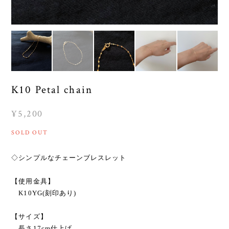
K10 Petal chain
¥5,200
SOLD OUT
◇シンプルなチェーンブレスレット
【使用金具】
K10YG(刻印あり)
【サイズ】
長さ17cm仕上げ