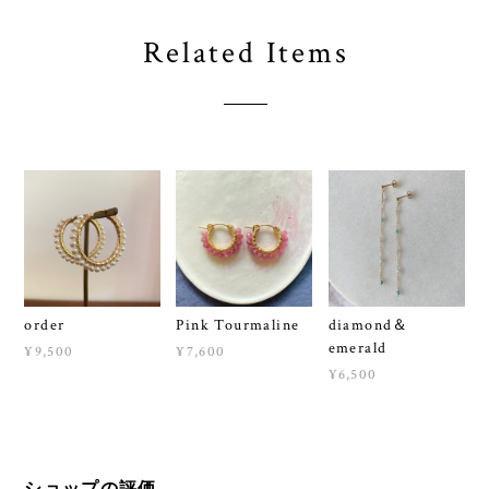
Related Items
order
Pink Tourmaline
diamond＆
emerald
¥9,500
¥7,600
¥6,500
ショップの評価