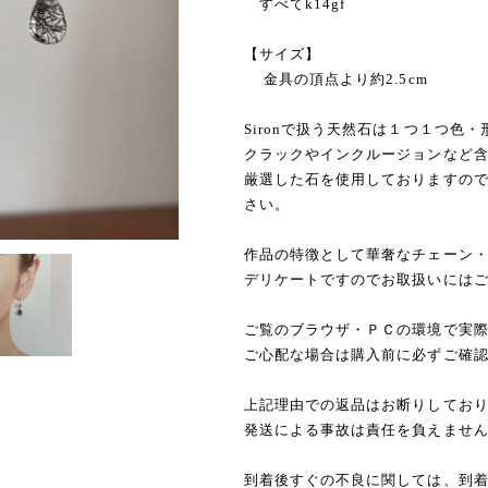
すべてk14gf
【サイズ】
金具の頂点より約2.5cm
Sironで扱う天然石は１つ１つ色
クラックやインクルージョンなど
厳選した石を使用しておりますの
さい。
作品の特徴として華奢なチェーン
デリケートですのでお取扱いには
ご覧のブラウザ・ＰＣの環境で実
ご心配な場合は購入前に必ずご確
上記理由での返品はお断りしてお
発送による事故は責任を負えませ
到着後すぐの不良に関しては、到着