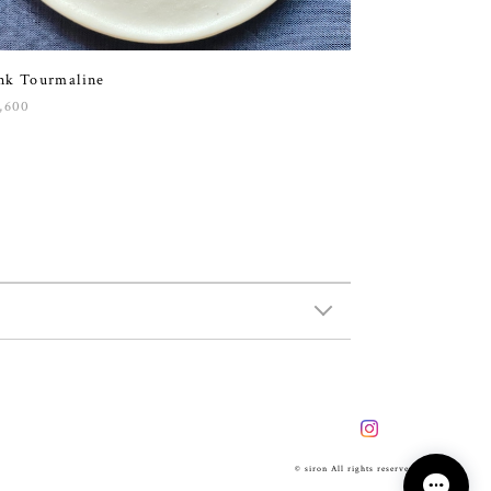
nk Tourmaline
,600
© siron All rights reserved.